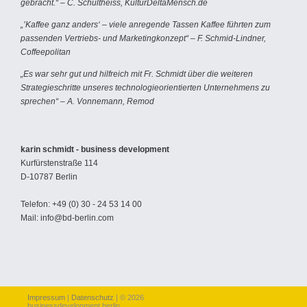
gebracht.“ – C. Schultheiss, KulturDeltaMensch.de
„’Kaffee ganz anders‘ – viele anregende Tassen Kaffee führten zum
passenden Vertriebs- und Marketingkonzept“ – F. Schmid-Lindner,
Coffeepolitan
„Es war sehr gut und hilfreich mit Fr. Schmidt über die weiteren
Strategieschritte unseres technologieorientierten Unternehmens zu
sprechen“ – A. Vonnemann, Remod
karin schmidt - business development
Kurfürstenstraße 114
D-10787 Berlin
Telefon: +49 (0) 30 - 24 53 14 00
Mail: info@bd-berlin.com
Impressum
|
Datenschutz
| © 2026
businessdevelopment berlin