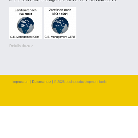
und für sein Umweltmanagement nach DIN EN ISO 14001:2015.
Details dazu >
Impressum
|
Datenschutz
| © 2026 businessdevelopment berlin